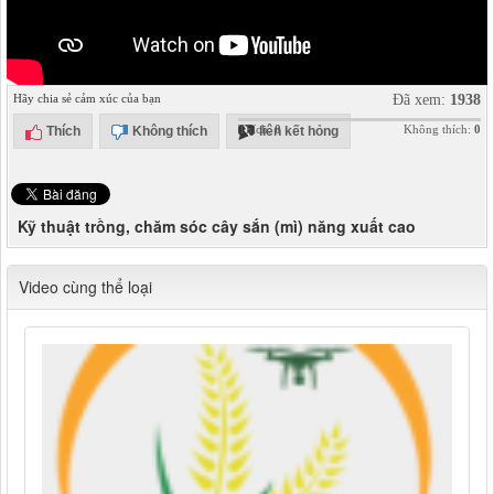
Hãy chia sẻ cảm xúc của bạn
Đã xem:
1938
Thích:
0
Không thích:
0
Thích
Không thích
liên kết hỏng
Kỹ thuật trồng, chăm sóc cây sắn (mì) năng xuất cao
Video cùng thể loại