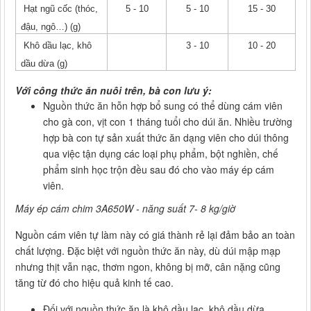
Hạt ngũ cốc (thóc,
5 - 10
5 - 10
15 - 30
đậu, ngô…) (g)
Khô dầu lạc, khô
3 - 10
10 - 20
dầu dừa (g)
Với công thức ăn nuôi trên, bà con lưu ý:
Nguồn thức ăn hỗn hợp bổ sung có thể dùng cám viên
cho gà con, vịt con 1 tháng tuổi cho dúi ăn. Nhiều trường
hợp bà con tự sản xuất thức ăn dạng viên cho dúi thông
qua việc tận dụng các loại phụ phẩm, bột nghiền, chế
phẩm sinh học trộn đều sau đó cho vào máy ép cám
viên.
Máy ép cám chim 3A650W - năng suất 7- 8 kg/giờ
Nguồn cám viên tự làm này có giá thành rẻ lại đảm bảo an toàn
chất lượng. Đặc biệt với nguồn thức ăn này, dù dúi mập mạp
nhưng thịt vẫn nạc, thơm ngon, không bị mỡ, cân nặng cũng
tăng từ đó cho hiệu quả kinh tế cao.
Đối với nguồn thức ăn là khô dầu lạc, khô dầu dừa,