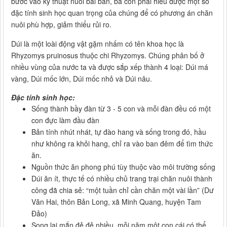
bước vào kỹ thuật nuôi bài bản, bà con phải hiểu được một số
đặc tính sinh học quan trọng của chúng để có phương án chăn
nuôi phù hợp, giảm thiểu rủi ro.
Dúi là một loài động vật gặm nhấm có tên khoa học là
Rhyzomys pruinosus thuộc chi Rhyzomys. Chúng phân bố ở
nhiều vùng của nước ta và được sắp xếp thành 4 loại: Dúi má
vàng, Dúi mốc lớn, Dúi mốc nhỏ và Dúi nâu.
Đặc tính sinh học:
Sống thành bầy đàn từ 3 - 5 con và mỗi đàn đều có một
con đực làm đầu đàn
Bản tính nhút nhát, tự đào hang và sống trong đó, hầu
như không ra khỏi hang, chỉ ra vào ban đêm để tìm thức
ăn.
Nguồn thức ăn phong phú tùy thuộc vào môi trường sống
Dúi ăn ít, thực tế có nhiều chủ trang trại chăn nuôi thành
công đã chia sẻ: “một tuần chỉ cần chăn một vài lần” (Dư
Văn Hai, thôn Bản Long, xã Minh Quang, huyện Tam
Đảo)
Song lại mắn đẻ đẻ nhiều, mỗi năm một con cái có thể