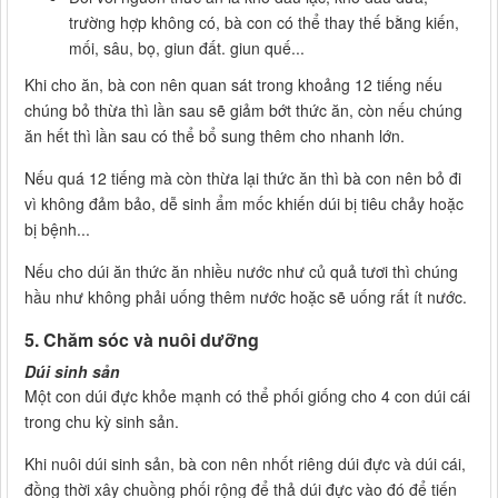
trường hợp không có, bà con có thể thay thế bằng kiến,
mối, sâu, bọ, giun đất. giun quế...
Khi cho ăn, bà con nên quan sát trong khoảng 12 tiếng nếu
chúng bỏ thừa thì lần sau sẽ giảm bớt thức ăn, còn nếu chúng
ăn hết thì lần sau có thể bổ sung thêm cho nhanh lớn.
Nếu quá 12 tiếng mà còn thừa lại thức ăn thì bà con nên bỏ đi
vì không đảm bảo, dễ sinh ẩm mốc khiến dúi bị tiêu chảy hoặc
bị bệnh...
Nếu cho dúi ăn thức ăn nhiều nước như củ quả tươi thì chúng
hầu như không phải uống thêm nước hoặc sẽ uống rất ít nước.
5. Chăm sóc và nuôi dưỡng
Dúi sinh sản
Một con dúi đực khỏe mạnh có thể phối giống cho 4 con dúi cái
trong chu kỳ sinh sản.
Khi nuôi dúi sinh sản, bà con nên nhốt riêng dúi đực và dúi cái,
đồng thời xây chuồng phối rộng để thả dúi đực vào đó để tiến