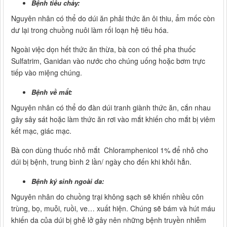
Bệnh tiêu chảy:
Nguyên nhân có thể do dúi ăn phải thức ăn ôi thiu, ẩm mốc còn
dư lại trong chuồng nuôi làm rối loạn hệ tiêu hóa.
Ngoài việc dọn hết thức ăn thừa, bà con có thể pha thuốc
Sulfatrim, Ganidan vào nước cho chúng uống hoặc bơm trực
tiếp vào miệng chúng.
Bệnh về mắt:
Nguyên nhân có thể do đàn dúi tranh giành thức ăn, cắn nhau
gây sây sát hoặc làm thức ăn rơi vào mắt khiến cho mắt bị viêm
kết mạc, giác mạc.
Bà con dùng thuốc nhỏ mắt Chloramphenicol 1% để nhỏ cho
dúi bị bệnh, trung bình 2 lần/ ngày cho đến khi khỏi hẳn.
Bệnh ký sinh ngoài da:
Nguyên nhân do chuồng trại không sạch sẽ khiến nhiều côn
trùng, bọ, muỗi, ruồi, ve… xuất hiện. Chúng sẽ bám và hút máu
khiến da của dúi bị ghẻ lở gây nên những bệnh truyền nhiễm