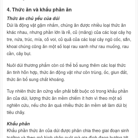
4. Thức ăn và khẩu phần ăn
Thức ăn chủ yếu của dúi
Dúi là động vật gặm nhấm, chúng ăn được nhiều loại thức ăn
khác nhau, nhưng phần lớn là rễ, củ (măng) của các loại cây họ
tre, nứa, trúc, mía, cỏ voi, củ quả của các loại cây ngũ cốc, sắn,
khoai chúng cũng ăn một số loại rau xanh như rau muống, rau
cần, cây bụi.
Nuôi dúi thương phẩm còn có thể bổ sung thêm các loại thức
ăn tinh hỗn hợp, thức ăn động vật như côn trùng, ốc, giun đất,
thức ăn bổ sung chất khoáng.
Tuy nhiên thức ăn cứng vẫn phải bắt buộc có trong khẩu phần
ăn của dúi, lượng thức ăn mềm chiếm ít hơn vì theo một số
nghiên cứu, nếu cho ăn quá nhiều thức ăn mềm sẽ làm dúi bị
tiêu chảy.
Khẩu phần
Khẩu phần thức ăn của dúi được phân chia theo giai đoạn sinh
trưởng và theo mô hình chăn nuôi mà gia đình đang hướng tới.