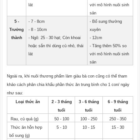
lát
với mô hình nuôi sinh
sản
5 -
- 7 - 8cm
- Bổ sung thường
Trưởng
- 8 - 10cm
xuyên
thành
- Ngô: 25 - 30 hạt; Còn khoai
- 12cm
hoặc sắn thì dùng củ nhỏ, thái
- Tăng thêm 50% so
lát
với mô hình nuôi sinh
sản
Ngoài ra, khi nuôi thương phẩm làm giàu bà con cũng có thể tham
khảo cách phân chia khẩu phần thức ăn trung bình cho 1 con/ ngày
như sau:
Loại thức ăn
2 - 3 tháng
3 - 6 tháng
6 - 9 tháng
tuổi
tuổi
tuổi
Rau, củ quả (g)
50 - 100
100 - 250
250 - 350
Thức ăn hỗn hợp
5 - 10
10 - 15
15 - 30
bổ sung (g)