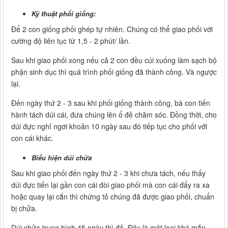
Kỹ thuật phối giống:
Để 2 con giống phối ghép tự nhiên. Chúng có thể giao phối với
cường độ liên tục từ 1,5 - 2 phút/ lần.
Sau khi giao phối xong nếu cả 2 con đều cúi xuống làm sạch bộ
phận sinh dục thì quá trình phối giống đã thành công. Và ngược
lại.
Đến ngày thứ 2 - 3 sau khi phối giống thành công, bà con tiến
hành tách dúi cái, đưa chúng lên ổ đẻ chăm sóc. Đồng thời, cho
dúi đực nghỉ ngơi khoản 10 ngày sau đó tiếp tục cho phối với
con cái khác.
Biểu hiện dúi chửa
Sau khi giao phối đến ngày thứ 2 - 3 khi chưa tách, nếu thấy
dúi đực tiến lại gần con cái đòi giao phối mà con cái đẩy ra xa
hoặc quay lại cắn thì chứng tỏ chúng đã được giao phối, chuẩn
bị chửa.
Dúi chửa trung bình 45 ngày thì đẻ. Đây là một loại khá mắn,