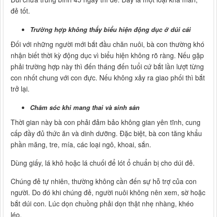
đẻ tốt.
Trường hợp không thấy biểu hiện động dục ở dúi cái
Đối với những người mới bắt đầu chăn nuôi, bà con thường khó
nhận biết thời kỳ động dục vì biểu hiện không rõ ràng. Nếu gặp
phải trường hợp này thì đến tháng đến tuổi cứ bắt lần lượt từng
con nhốt chung với con đực. Nếu không xảy ra giao phối thì bắt
trở lại.
Chăm sóc khi mang thai và sinh sản
Thời gian này bà con phải đảm bảo không gian yên tĩnh, cung
cấp đầy đủ thức ăn và dinh dưỡng. Đặc biệt, bà con tăng khẩu
phần măng, tre, mía, các loại ngô, khoai, sắn.
Dùng giấy, lá khô hoặc lá chuối để lót ổ chuẩn bị cho dúi đẻ.
Chúng đẻ tự nhiên, thường không cần đến sự hỗ trợ của con
người. Do đó khi chúng đẻ, người nuôi không nên xem, sờ hoặc
bắt dúi con. Lúc dọn chuồng phải dọn thật nhẹ nhàng, khéo
léo.