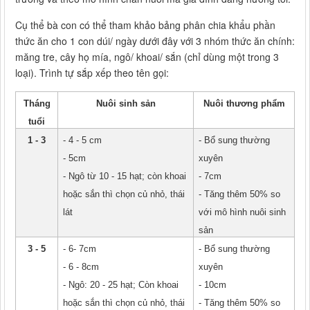
Cụ thể bà con có thể tham khảo bảng phân chia khẩu phần
thức ăn cho 1 con dúi/ ngày dưới đây với 3 nhóm thức ăn chính:
măng tre, cây họ mía, ngô/ khoai/ sắn (chỉ dùng một trong 3
loại). Trình tự sắp xếp theo tên gọi:
Tháng
Nuôi sinh sản
Nuôi thương phẩm
tuổi
1 - 3
- 4 - 5 cm
- Bổ sung thường
- 5cm
xuyên
- Ngô từ 10 - 15 hạt; còn khoai
- 7cm
hoặc sắn thì chọn củ nhỏ, thái
- Tăng thêm 50% so
lát
với mô hình nuôi sinh
sản
3 - 5
- 6- 7cm
- Bổ sung thường
- 6 - 8cm
xuyên
- Ngô: 20 - 25 hạt; Còn khoai
- 10cm
hoặc sắn thì chọn củ nhỏ, thái
- Tăng thêm 50% so