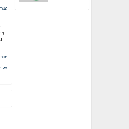
 mục
o
ang
ch
 mục
h.vn