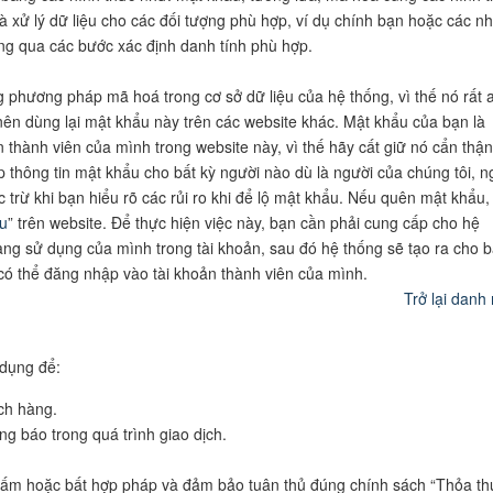
và xử lý dữ liệu cho các đối tượng phù hợp, ví dụ chính bạn hoặc các n
hông qua các bước xác định danh tính phù hợp.
 phương pháp mã hoá trong cơ sở dữ liệu của hệ thống, vì thế nó rất 
nên dùng lại mật khẩu này trên các website khác. Mật khẩu của bạn là
thành viên của mình trong website này, vì thế hãy cất giữ nó cẩn thận
thông tin mật khẩu cho bất kỳ người nào dù là người của chúng tôi, n
 trừ khi bạn hiểu rõ các rủi ro khi để lộ mật khẩu. Nếu quên mật khẩu,
u
” trên website. Để thực hiện việc này, bạn cần phải cung cấp cho hệ
đang sử dụng của mình trong tài khoản, sau đó hệ thống sẽ tạo ra cho 
ó thể đăng nhập vào tài khoản thành viên của mình.
Trở lại danh
 dụng để:
ch hàng.
ng báo trong quá trình giao dịch.
ị cấm hoặc bất hợp pháp và đảm bảo tuân thủ đúng chính sách “Thỏa t