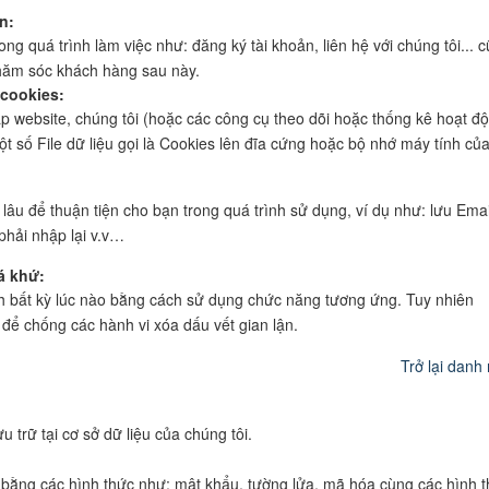
n:
ng quá trình làm việc như: đăng ký tài khoản, liên hệ với chúng tôi... 
chăm sóc khách hàng sau này.
 cookies:
ập website, chúng tôi (hoặc các công cụ theo dõi hoặc thống kê hoạt đ
ột số File dữ liệu gọi là Cookies lên đĩa cứng hoặc bộ nhớ máy tính củ
lâu để thuận tiện cho bạn trong quá trình sử dụng, ví dụ như: lưu Emai
phải nhập lại v.v…
á khứ:
nh bất kỳ lúc nào bằng cách sử dụng chức năng tương ứng. Tuy nhiên
i để chống các hành vi xóa dấu vết gian lận.
Trở lại danh
 trữ tại cơ sở dữ liệu của chúng tôi.
 bằng các hình thức như: mật khẩu, tường lửa, mã hóa cùng các hình 