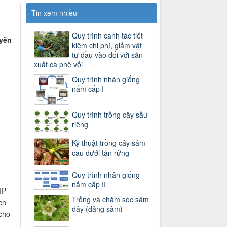
Tin xem nhiều
Quy trình canh tác tiết
uyền
kiệm chi phí, giảm vật
tư đầu vào đối với sản
xuất cà phê vối
Quy trình nhân giống
nấm cấp I
Quy trình trồng cây sầu
riêng
Kỹ thuật trồng cây sâm
cau dưới tán rừng
Quy trình nhân giống
nấm cấp II
IP
Trồng và chăm sóc sâm
ch
dây (đảng sâm)
 cho