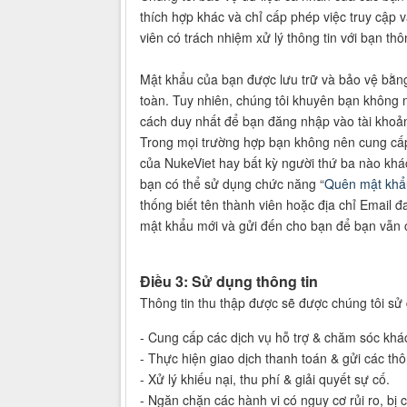
thích hợp khác và chỉ cấp phép việc truy cập 
viên có trách nhiệm xử lý thông tin với bạn t
Mật khẩu của bạn được lưu trữ và bảo vệ bằng
toàn. Tuy nhiên, chúng tôi khuyên bạn không 
cách duy nhất để bạn đăng nhập vào tài khoản 
Trong mọi trường hợp bạn không nên cung cấp 
của NukeViet hay bất kỳ người thứ ba nào khác
bạn có thể sử dụng chức năng “
Quên mật khẩ
thống biết tên thành viên hoặc địa chỉ Email 
mật khẩu mới và gửi đến cho bạn để bạn vẫn c
Điều 3: Sử dụng thông tin
Thông tin thu thập được sẽ được chúng tôi sử
- Cung cấp các dịch vụ hỗ trợ & chăm sóc khá
- Thực hiện giao dịch thanh toán & gửi các thô
- Xử lý khiếu nại, thu phí & giải quyết sự cố.
- Ngăn chặn các hành vi có nguy cơ rủi ro, b