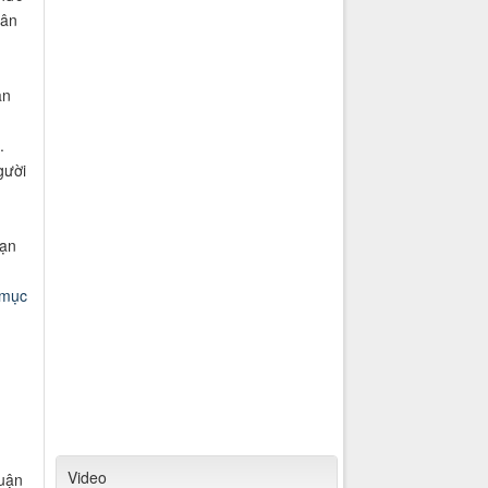
hân
an
.
gười
bạn
 mục
Video
huận