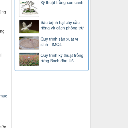
Kỹ thuật trồng xen canh
cũng
Sâu bệnh hại cây sầu
riêng và cách phòng trừ
ộng
a
Quy trình sản xuất vi
sinh - IMO4
l
Quy trình kỹ thuật trồng
rừng Bạch đàn U6
 mục
thức