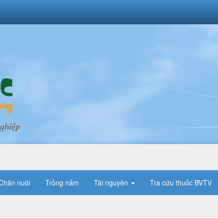
nghiệp
Chăn nuôi
Trồng nấm
Tài nguyên
Tra cứu thuốc BVTV