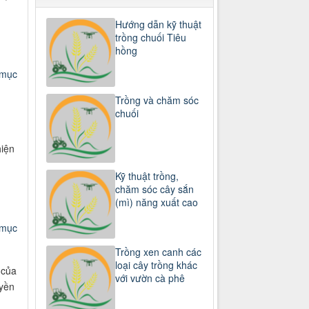
Hướng dẫn kỹ thuật
trồng chuối Tiêu
hồng
 mục
Trồng và chăm sóc
chuối
hiện
Kỹ thuật trồng,
chăm sóc cây sắn
(mì) năng xuất cao
 mục
Trồng xen canh các
loại cây trồng khác
 của
với vườn cà phê
uyền